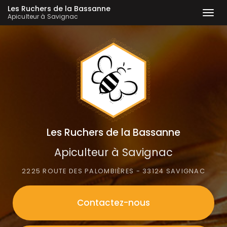
Les Ruchers de la Bassanne
Togg
Apiculteur à Savignac
navi
Aller
au
contenu
principal
Les Ruchers de la Bassanne
Apiculteur à Savignac
2225 ROUTE DES PALOMBIÈRES - 33124 SAVIGNAC
Contactez-
nous