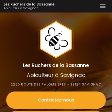
Les Ruchers de la Bassanne
Togg
Apiculteur à Savignac
navi
Aller
au
contenu
principal
Les Ruchers de la Bassanne
Apiculteur à Savignac
2225 ROUTE DES PALOMBIÈRES - 33124 SAVIGNAC
Contactez-
nous