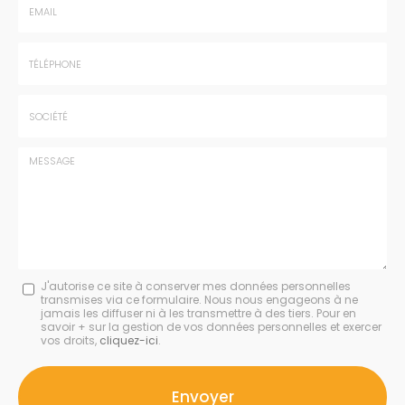
-
Prénom
Email
:
:
*
*
Tél.
:
*
Société
:
Message
J'autorise ce site à conserver mes données personnelles
transmises via ce formulaire. Nous nous engageons à ne
:
jamais les diffuser ni à les transmettre à des tiers. Pour en
savoir + sur la gestion de vos données personnelles et exercer
*
vos droits,
cliquez-ici
.
Acceptation
RGPD
Envoyer