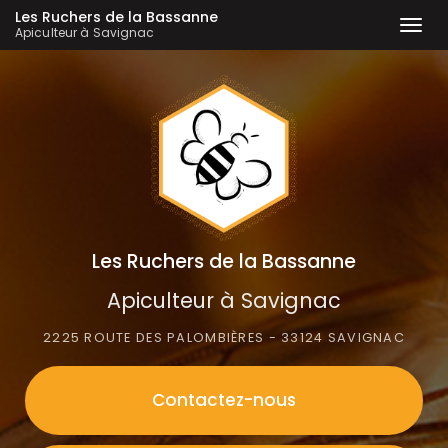
Les Ruchers de la Bassanne
Togg
Apiculteur à Savignac
navi
Aller
au
contenu
principal
Les Ruchers de la Bassanne
Apiculteur à Savignac
2225 ROUTE DES PALOMBIÈRES - 33124 SAVIGNAC
Contactez-
nous