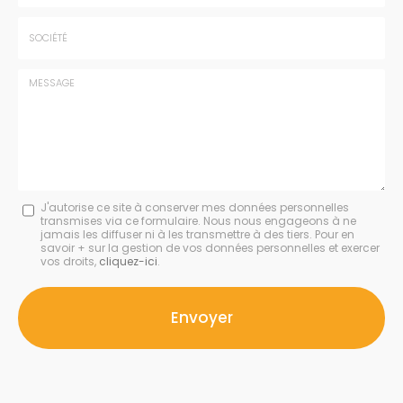
*
*
Tél.
:
*
Société
:
Message
J'autorise ce site à conserver mes données personnelles
transmises via ce formulaire. Nous nous engageons à ne
:
jamais les diffuser ni à les transmettre à des tiers. Pour en
savoir + sur la gestion de vos données personnelles et exercer
*
vos droits,
cliquez-ici
.
Acceptation
RGPD
Envoyer
*