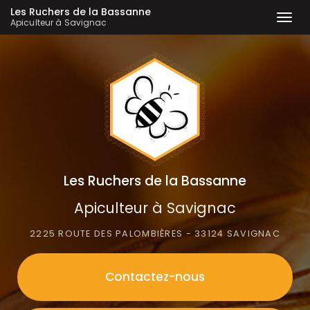
Les Ruchers de la Bassanne
Togg
Apiculteur à Savignac
navi
Aller
au
contenu
principal
Les Ruchers de la Bassanne
Apiculteur à Savignac
2225 ROUTE DES PALOMBIÈRES - 33124 SAVIGNAC
Contactez-
nous