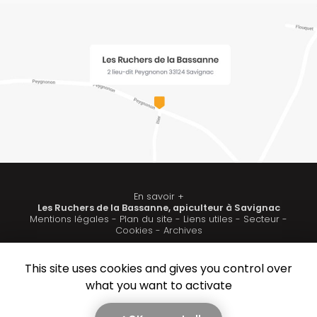
En savoir +
Les Ruchers de la Bassanne, apiculteur à Savignac
Mentions légales
-
Plan du site
-
Liens utiles
-
Secteur
-
Les Ruchers de la Bassanne
Cookies
-
Archives
This site uses cookies and gives you control over
Création et référencement de site Internet
Fermer
what you want to activate
Demande de Devis
Notre savoir-faire : Apiculteur à Savignac