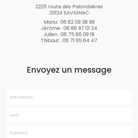
2225 route des Palombières
33124 SAVIGNAC
Manu :
06 82 09 38 99
Jérôme :
06 88 97 01 24
Julien :
06 75 66 09 18
Thibaut :
06 71 65 64 47
Envoyez un message
Nom
-
Prénom
Email
:
: