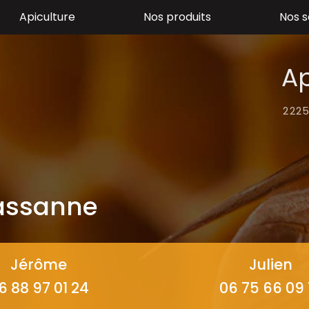
Apiculture
Nos produits
Nos s
Ap
2225
Bassanne
Jérôme
Julien
6 88 97 01 24
06 75 66 09 