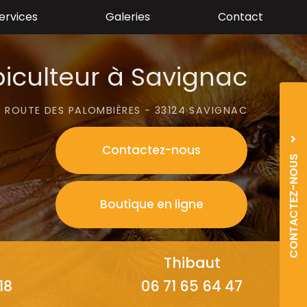
ervices
Galeries
Contact
iculteur à Savignac
 ROUTE DES PALOMBIÈRES - 33124 SAVIGNAC
Contactez-
nous
CONTACTEZ-NOUS
06
0
Boutique en ligne
06
0
Thibaut
18
06 71 65 64 47