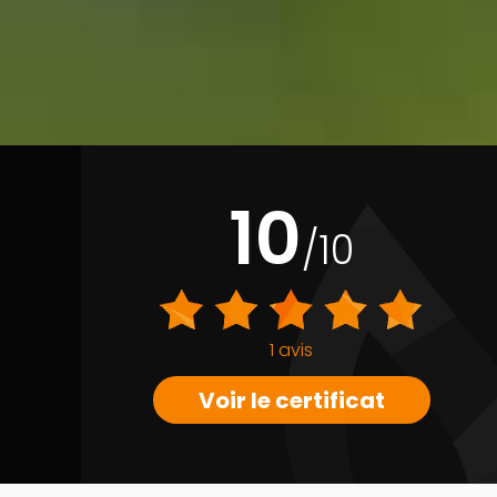
10
/10
1 avis
Voir le certificat