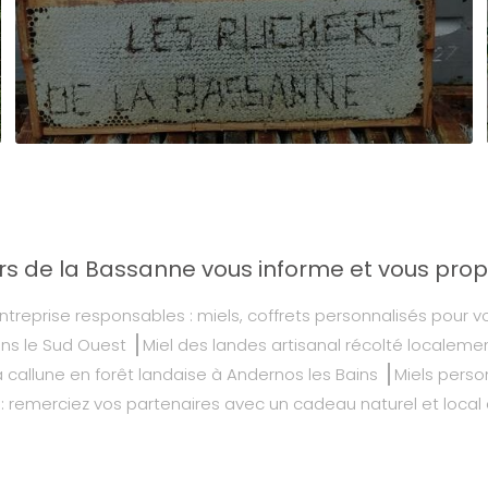
rs de la Bassanne vous informe et vous propo
treprise responsables : miels, coffrets personnalisés pour v
ans le Sud Ouest
Miel des landes artisanal récolté localem
a callune en forêt landaise à Andernos les Bains
Miels perso
 : remerciez vos partenaires avec un cadeau naturel et local