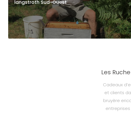
langstroth Sud-Ouest
Les Ruche
Cadeaux d’en
et clients d
bruyère eric
entreprises