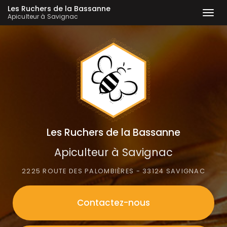
Les Ruchers de la Bassanne
Togg
Apiculteur à Savignac
navi
Aller
au
contenu
principal
Les Ruchers de la Bassanne
Apiculteur à Savignac
2225 ROUTE DES PALOMBIÈRES - 33124 SAVIGNAC
Contactez-
nous