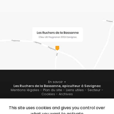
En savoir +
Les Ruchers de la Bassanne, apiculteur à Savignac
Mentions légales
-
Plan du site
-
Liens utiles
-
Secteur
-
Les Ruchers de la Bassanne
Cookies
-
Archives
This site uses cookies and gives you control over
Création et référencement de site Internet
Fermer
what you want to activate