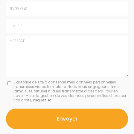
Prénom
Email
:
:
*
*
Tél.
:
*
Société
:
Message
J'autorise ce site à conserver mes données personnelles
transmises via ce formulaire. Nous nous engageons à ne
:
jamais les diffuser ni à les transmettre à des tiers. Pour en
savoir + sur la gestion de vos données personnelles et exercer
*
vos droits,
cliquez-ici
.
Acceptation
RGPD
Envoyer
*