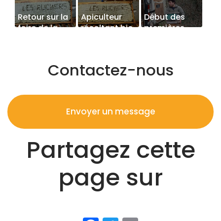
Retour sur la
Apiculteur
Début des
foire de la
récoltant bio
premières
Toussaint à
transhumances
Savignac
en Aquitaine
Contactez-nous
Envoyer un message
Partagez cette
page sur