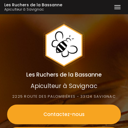
Les Ruchers de la Bassanne
Togg
Apiculteur à Savignac
navi
Aller
au
contenu
principal
Les Ruchers de la Bassanne
Apiculteur à Savignac
2225 ROUTE DES PALOMBIÈRES - 33124 SAVIGNAC
Contactez-
nous