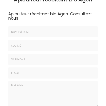
Apiculteur récoltant bio Agen.
Consultez-
nous
Nom
&
Prénom
Société
*
:
Téléphone
E-
mail
*