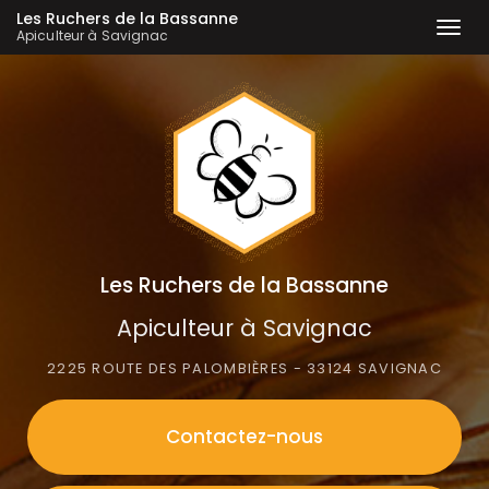
Les Ruchers de la Bassanne
Togg
Apiculteur à Savignac
navi
Aller
au
contenu
principal
Les Ruchers de la Bassanne
Apiculteur à Savignac
2225 ROUTE DES PALOMBIÈRES - 33124 SAVIGNAC
Contactez-
nous