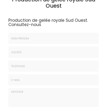
Ouest
Production de gelée royale Sud Ouest.
Consultez-nous
Nom
&
Prénom
Société
*
:
Téléphone
E-
mail
*