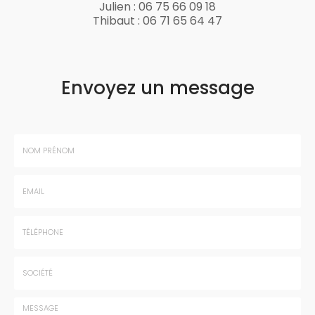
Julien :
06 75 66 09 18
Thibaut :
06 71 65 64 47
Envoyez un message
Nom
-
Prénom
Email
:
:
*
*
Tél.
:
*
Société