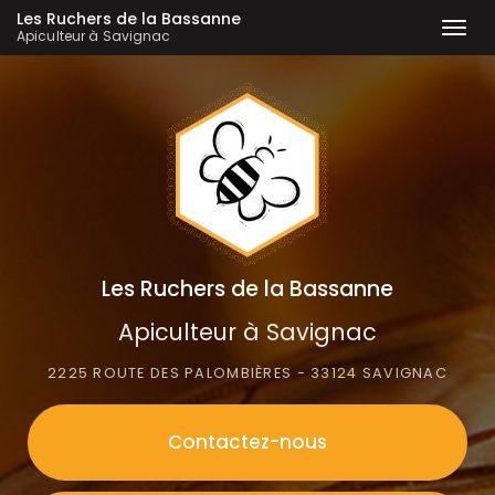
Les Ruchers de la Bassanne
Togg
Apiculteur à Savignac
navi
Aller
au
contenu
principal
Les Ruchers de la Bassanne
Apiculteur à Savignac
2225 ROUTE DES PALOMBIÈRES - 33124 SAVIGNAC
Contactez-
nous