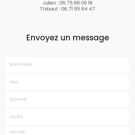
Julien :
06 75 66 09 18
Thibaut :
06 71 65 64 47
Envoyez un message
Nom
-
Prénom
Email
:
:
*
*
Tél.
:
*
Société