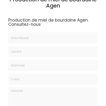
Agen
Production de miel de bourdaine Agen.
Consultez-nous
Nom
&
Prénom
Société
*
:
Téléphone
E-
mail
*