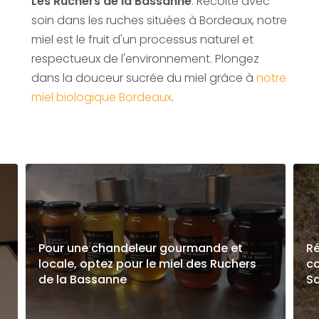
Les Ruchers de la Bassanne
. Récolté avec
soin dans les ruches situées à Bordeaux, notre
miel est le fruit d'un processus naturel et
respectueux de l'environnement. Plongez
dans la douceur sucrée du miel grâce à
notre
miel biologique Bordeaux
.
Pour une chandeleur gourmande et
Ré
locale, optez pour le miel des Ruchers
co
de la Bassanne
S