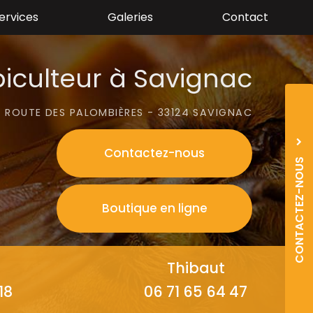
ervices
Galeries
Contact
iculteur à Savignac
 ROUTE DES PALOMBIÈRES - 33124 SAVIGNAC
Contactez-
nous
CONTACTEZ-NOUS
06
0
Boutique en ligne
06
0
Thibaut
18
06 71 65 64 47