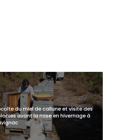
colte du miel de callune et visite des
lonies avant la mise en hivernage à
avignac