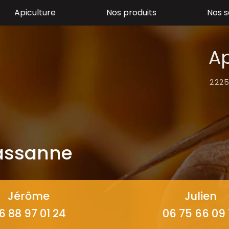
Apiculture
Nos produits
Nos s
Ap
2225
Bassanne
Jérôme
Julien
6 88 97 01 24
06 75 66 09 