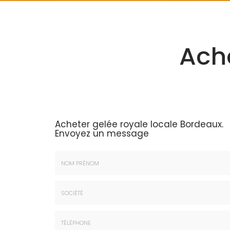
Ache
Acheter gelée royale locale Bordeaux.
Envoyez un message
Nom
&
Prénom
Société
*
: