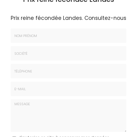
Prix reine fécondée Landes.
Consultez-nous
Nom
&
Prénom
Société
*
:
Téléphone
E-
mail
*
Message