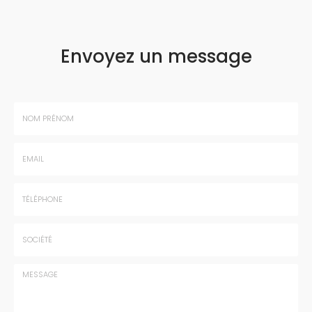
Envoyez un message
Nom
-
Prénom
Email
:
:
*
*
Tél.
:
*
Société
: