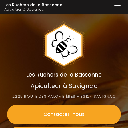
Les Ruchers de la Bassanne
Togg
Apiculteur à Savignac
navi
Aller
au
contenu
principal
Les Ruchers de la Bassanne
Apiculteur à Savignac
2225 ROUTE DES PALOMBIÈRES - 33124 SAVIGNAC
Contactez-
nous