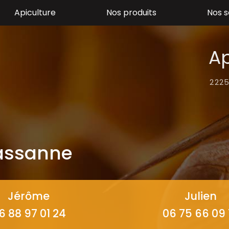
Apiculture
Nos produits
Nos s
Ap
2225
Bassanne
Jérôme
Julien
6 88 97 01 24
06 75 66 09 