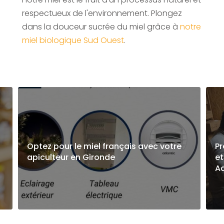
respectueux de l'environnement. Plongez
dans la douceur sucrée du miel grâce à
notre
miel biologique Sud Ouest
.
Optez pour le miel français avec votre
Pr
apiculteur en Gironde
et
Aq