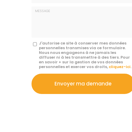
E-
mail
*
Message
J'autorise ce site à conserver mes données
personnelles transmises via ce formulaire.
:
Nous nous engageons à ne jamais les
diffuser ni à les transmettre à des tiers. Pour
*
en savoir + sur la gestion de vos données
personnelles et exercer vos droits,
cliquez-ici
.
Acceptation
RGPD
Envoyer ma demande
*