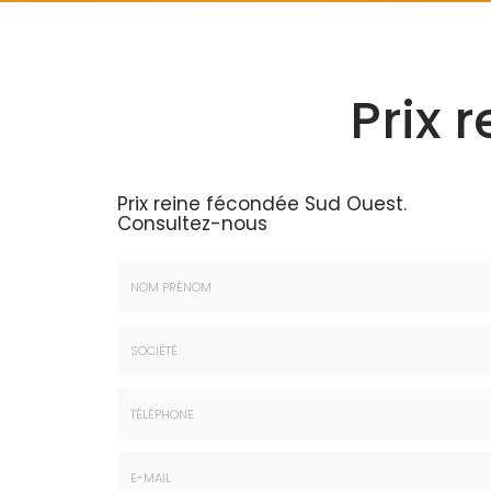
Prix 
Prix reine fécondée Sud Ouest.
Consultez-nous
Nom
&
Prénom
Société
*
:
Téléphone