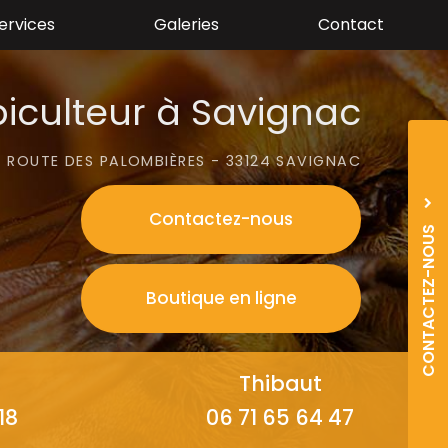
ervices
Galeries
Contact
iculteur à Savignac
 ROUTE DES PALOMBIÈRES - 33124 SAVIGNAC
Contactez-
nous
CONTACTEZ-NOUS
06
0
Boutique en ligne
06
0
Thibaut
18
06 71 65 64 47