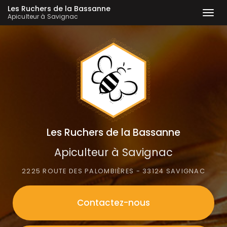
Les Ruchers de la Bassanne
Togg
Apiculteur à Savignac
navi
Aller
au
contenu
principal
Les Ruchers de la Bassanne
Apiculteur à Savignac
2225 ROUTE DES PALOMBIÈRES - 33124 SAVIGNAC
Contactez-
nous