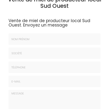
Sud Ouest
Vente de miel de producteur local Sud
Ouest.
Envoyez un message
Nom
&
Prénom
Société
*
:
Téléphone
E-
mail
*