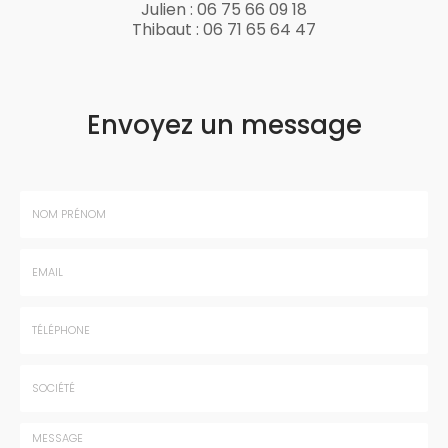
Julien :
06 75 66 09 18
Thibaut :
06 71 65 64 47
Envoyez un message
Nom
-
Prénom
Email
:
:
*
*
Tél.
:
*
Société