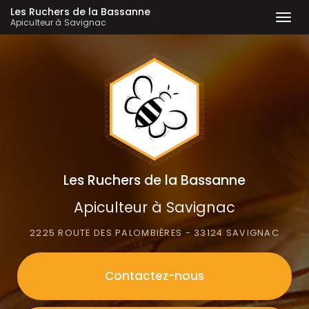
Les Ruchers de la Bassanne
Togg
Apiculteur à Savignac
navi
Aller
au
contenu
principal
Les Ruchers de la Bassanne
Apiculteur à Savignac
2225 ROUTE DES PALOMBIÈRES - 33124 SAVIGNAC
Contactez-
nous