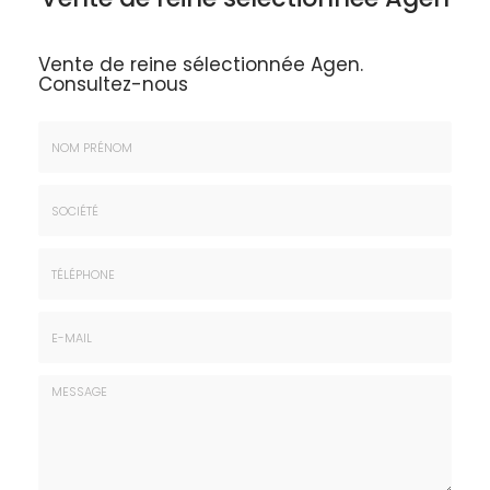
Vente de reine sélectionnée Agen.
Consultez-nous
Nom
&
Prénom
Société
*
:
Téléphone
E-
mail
*