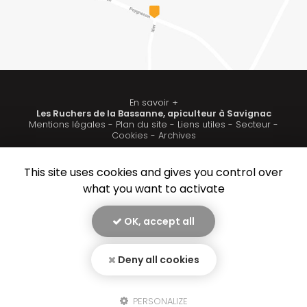
En savoir +
Les Ruchers de la Bassanne, apiculteur à Savignac
Mentions légales
-
Plan du site
-
Liens utiles
-
Secteur
-
Les Ruchers de la Bassanne
Cookies
-
Archives
This site uses cookies and gives you control over
Création et référencement de site Internet
Fermer
what you want to activate
Demande de Devis
Notre savoir-faire : Apiculteur à Savignac
OK, accept all
Arrivée de notre beau saisonnier
10
/10
Vente cellules royales, reines, essaims dadant langstroth
Sud-Ouest
Deny all cookies
1 avis
Élevage de reines abeilles
Pollinisation en Aquitaine
PERSONALIZE